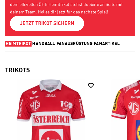
dem offiziellen ÖHB Heimtrikot stehst du Seite an Seite mit
deinem Team. Hol es dir jetzt für das nächste Spiel!
JETZT TRIKOT SICHERN
HEIMTRIKOT
HANDBALL
FANAUSRÜSTUNG
FANARTIKEL
TRIKOTS