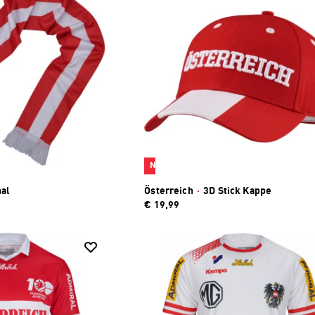
Neu
al
Österreich
·
3D Stick Kappe
€ 19,99