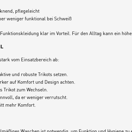
cknend, pflegeleicht
er weniger funktional bei Schweiß
ine Funktionskleidung klar im Vorteil. Für den Alltag kann ein h
HL
stark vom Einsatzbereich ab:
ktive und robuste Trikots setzen.
rker auf Komfort und Design achten.
tes Trikot zum Wechseln.
innvoll, da er weniger verrutscht.
nitt mehr Komfort.
G
lmäßiges Waschen ist notwendig, um Funktion und Hygiene zu e