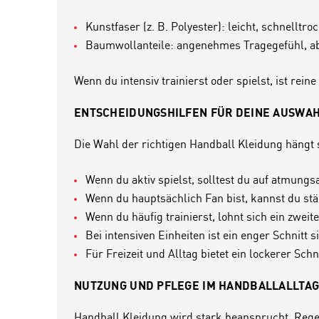
Kunstfaser (z. B. Polyester): leicht, schnelltro
Baumwollanteile: angenehmes Tragegefühl, ab
Wenn du intensiv trainierst oder spielst, ist re
ENTSCHEIDUNGSHILFEN FÜR DEINE AUSWA
Die Wahl der richtigen Handball Kleidung hängt 
Wenn du aktiv spielst, solltest du auf atmungsa
Wenn du hauptsächlich Fan bist, kannst du stä
Wenn du häufig trainierst, lohnt sich ein zwei
Bei intensiven Einheiten ist ein enger Schnitt s
Für Freizeit und Alltag bietet ein lockerer Sch
NUTZUNG UND PFLEGE IM HANDBALLALLTA
Handball Kleidung wird stark beansprucht. Rege