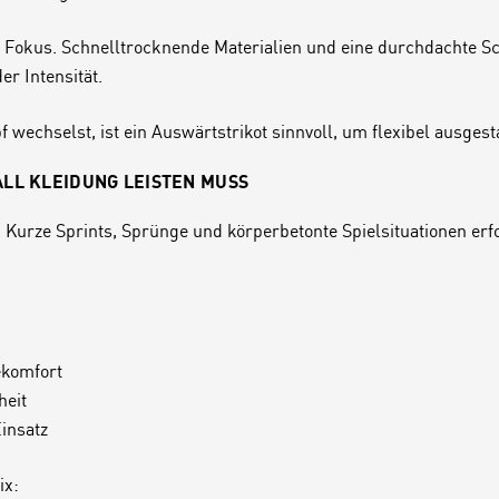
Fokus. Schnelltrocknende Materialien und eine durchdachte Sch
r Intensität.
echselst, ist ein Auswärtstrikot sinnvoll, um flexibel ausgesta
LL KLEIDUNG LEISTEN MUSS
Kurze Sprints, Sprünge und körperbetonte Spielsituationen erfor
ekomfort
heit
Einsatz
ix: